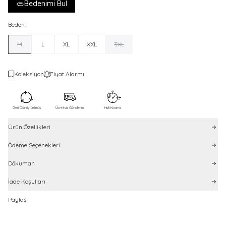
Bedenimi Bul
Beden:
M
L
XL
XXL
3XL
Koleksiyon
Fiyat Alarmı
Geri Dönüştürülmüş
Ücretsiz Gönderim
Hızlı Kuruma
Ürün Özellikleri
Ödeme Seçenekleri
Döküman
İade Koşulları
Paylaş