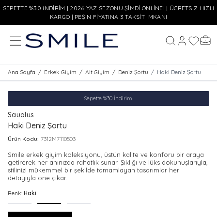
SEPETTE %30 iNDİRİM | 2026 YAZ SEZONU ŞİMDİ ONLİNE! | ÜCRETSİZ HIZLI
KARGO | PEŞİN FİYATINA 3 TAKSİT İMKANI
MENÜ
Hesabım
Favoriler
Sepe
Ara
Ana Sayfa
/
Erkek Giyim
/
Alt Giyim
/
Deniz Şortu
/
Haki Deniz Şortu
Sepette %30 İndirim
Saualus
Haki Deniz Şortu
Ürün Kodu:
7312M7110503
Smile erkek giyim koleksiyonu, üstün kalite ve konforu bir araya
getirerek her anınızda rahatlık sunar. Şıklığı ve lüks dokunuşlarıyla,
stilinizi mükemmel bir şekilde tamamlayan tasarımlar her
detayıyla öne çıkar.
Renk:
Haki