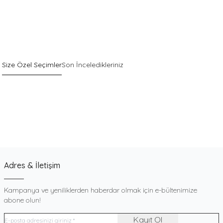
Size Özel Seçimler
Son İnceledikleriniz
Sepette %30 İndirim
Yeni
Pack
Gri Pamuklu Esnek Dokulu Boxer
900
TL
Adres & İletişim
Kampanya ve yeniliklerden haberdar olmak için e-bültenimize
abone olun!
Kayıt Ol