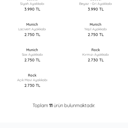
Siyah Ayakkabı
Beyaz - Gri Ayakkabı
3.990
TL
3.990
TL
Sepette %40 İndirim
Sepette %40 İndirim
Munich
Munich
Lacivert Ayakkabı
Yeşil Ayakkabı
2.750
TL
2.750
TL
Sepette %40 İndirim
Sepette %40 İndirim
Munich
Rock
Sax Ayakkabı
Kırmızı Ayakkabı
2.750
TL
2.730
TL
Sepette %40 İndirim
Rock
Açık Mavi Ayakkabı
2.730
TL
Toplam
11
ürün bulunmaktadır.