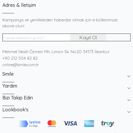
Adres & İletişim
Kampanya ve yeniliklerden haberdar olmak için e-bültenimize
abone olun!
Kayıt Ol
Adres
Mehmet Nesih Özmen Mh. Limon Sk. No:20 34173 İstanbul
Telefon
+90 212 504 82 82
E-Posta
online@smile.com.tr
Smile
Yardım
Bizi Takip Edin
Lookbook's