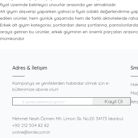
fiyat üzerinde belirleyici unsurlar arasında yer almaktadır.
Alt giyim alışverişi yaparken yalnızca fiyat odaklı değerlendirme ya
edilen ürünler, hem günlük yaşamda hem de farklı aktivitelerde rahat
Erkek alt giyim kategorisi; şortlardan deniz şortlarına, pantolonlardan
araya getiren bu ürünler, erkek giyiminin en önemli parçaları ara
mümkündür.
Adres & İletişim
Smi
Kampanya ve yeniliklerden haberdar olmak için e-
Hak
bültenimize abone olun!
Mağ
Kayıt Ol
İlet
Adres
Mehmet Nesih Özmen Mh. Limon Sk. No:20 34173 İstanbul
Telefon
+90 212 504 82 82
E-Posta
online@smile.com.tr