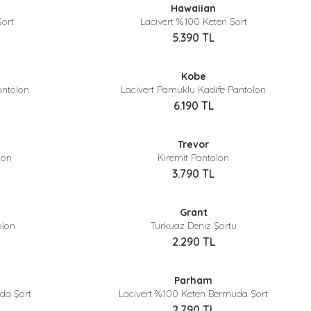
Hawaiian
Yeni
ort
Lacivert %100 Keten Şort
5.390
TL
Sepette %40 İndirim
Kobe
antolon
Lacivert Pamuklu Kadife Pantolon
6.190
TL
Sepette %40 İndirim
Trevor
lon
Kiremit Pantolon
3.790
TL
Sepette %40 İndirim
Grant
olon
Turkuaz Deniz Şortu
2.290
TL
Sepette %40 İndirim
Parham
Yeni
da Şort
Lacivert %100 Keten Bermuda Şort
2.790
TL