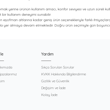
pmak yerine ürünün kullanım amacı, konfor seviyesi ve uzun süreli ku
 bir kullanım deneyimi sunabilir.
 eşofman altlarına kadar geniş ürün seçenekleriyle farklı ihtiyaçlara c
sında yer almaya devam etmektedir. Doğru ürün seçimiyle gün boyunc
le
Yardım
kımızda
Sıkça Sorulan Sorular
azalarımız
KVKK Hakkında Bilgilendirme
işim
Gizlilik ve Güvenlik
Değişim ve İade
Kolay İade