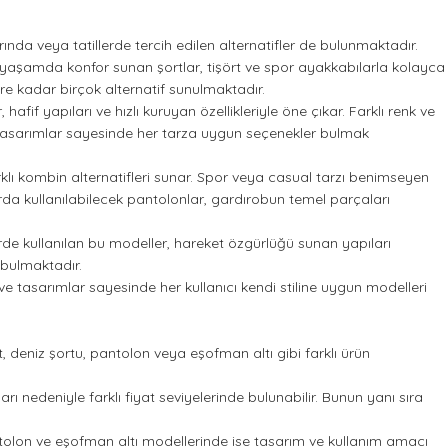
nda veya tatillerde tercih edilen alternatifler de bulunmaktadır.
lük yaşamda konfor sunan şortlar, tişört ve spor ayakkabılarla kolayca
ere kadar birçok alternatif sunulmaktadır.
fif yapıları ve hızlı kuruyan özellikleriyle öne çıkar. Farklı renk ve
de tasarımlar sayesinde her tarza uygun seçenekler bulmak
rklı kombin alternatifleri sunar. Spor veya casual tarzı benimseyen
da kullanılabilecek pantolonlar, gardırobun temel parçaları
lerde kullanılan bu modeller, hareket özgürlüğü sunan yapıları
 bulmaktadır.
 ve tasarımlar sayesinde her kullanıcı kendi stiline uygun modelleri
rt, deniz şortu, pantolon veya eşofman altı gibi farklı ürün
rı nedeniyle farklı fiyat seviyelerinde bulunabilir. Bunun yanı sıra
Pantolon ve eşofman altı modellerinde ise tasarım ve kullanım amacı