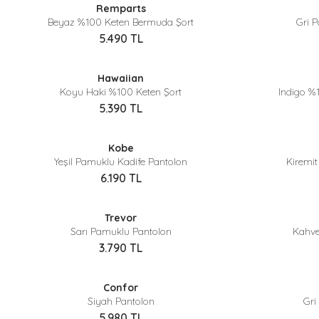
Remparts
Yeni
Yeni
Beyaz %100 Keten Bermuda Şort
Gri 
5.490
TL
Sepette %40 İndirim
Hawaiian
Yeni
Koyu Haki %100 Keten Şort
Indigo %
5.390
TL
Sepette %40 İndirim
Kobe
Yeşil Pamuklu Kadife Pantolon
Kiremi
6.190
TL
Sepette %40 İndirim
Trevor
Sarı Pamuklu Pantolon
Kahve
3.790
TL
Sepette %40 İndirim
Confor
Siyah Pantolon
Gri
5.980
TL