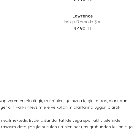
Sepette %40 İndirim
Lawrence
Yeni
t
Indigo Bermuda Şort
4.490
TL
evap veren erkek alt giyim ürünleri, yalnızca iç giyim parçalarından
yer alır. Farklı mevsimlere ve kullanım alanlarına uygun olarak
dilmektedir. Evde, dışarıda, tatilde veya spor aktivitelerinde
 ve tasarım detaylarıyla sunulan ürünler, her yaş grubundan kullanıcıya