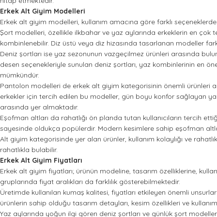
hitap etmektedir.
Erkek Alt Giyim Modelleri
Erkek alt giyim modelleri, kullanım amacına göre farklı seçeneklerden
Şort modelleri, özellikle ilkbahar ve yaz aylarında erkeklerin en çok
kombinlenebilir. Diz üstü veya diz hizasında tasarlanan modeller fark
Deniz şortları ise yaz sezonunun vazgeçilmez ürünleri arasında bulunur.
desen seçenekleriyle sunulan deniz şortları, yaz kombinlerinin en ön
mümkündür.
Pantolon modelleri de erkek alt giyim kategorisinin önemli ürünleri 
erkekler için tercih edilen bu modeller, gün boyu konfor sağlayan 
arasında yer almaktadır.
Eşofman altları da rahatlığı ön planda tutan kullanıcıların tercih et
sayesinde oldukça popülerdir. Modern kesimlere sahip eşofman altla
Alt giyim kategorisinde yer alan ürünler, kullanım kolaylığı ve rahatl
rahatlıkla bulabilir.
Erkek Alt Giyim Fiyatları
Erkek alt giyim fiyatları; ürünün modeline, tasarım özelliklerine, kulla
gruplarında fiyat aralıkları da farklılık gösterebilmektedir.
Üretimde kullanılan kumaş kalitesi, fiyatları etkileyen önemli unsurlar
ürünlerin sahip olduğu tasarım detayları, kesim özellikleri ve kullanım 
Yaz aylarında yoğun ilgi gören deniz şortları ve günlük şort modeller