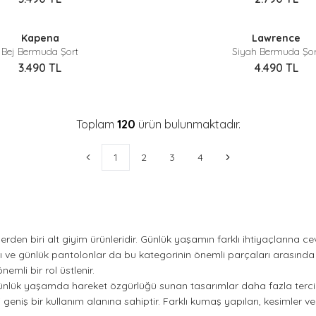
Sepette %40 İndirim
Sepette %40 İndirim
Kapena
Lawrence
Yeni
Bej Bermuda Şort
Siyah Bermuda Şor
3.490
TL
4.490
TL
Toplam
120
ürün bulunmaktadır.
1
2
3
4
erden biri alt giyim ürünleridir. Günlük yaşamın farklı ihtiyaçlarına c
rı ve günlük pantolonlar da bu kategorinin önemli parçaları arasında 
mli bir rol üstlenir.
günlük yaşamda hareket özgürlüğü sunan tasarımlar daha fazla tercih e
i geniş bir kullanım alanına sahiptir. Farklı kumaş yapıları, kesimler