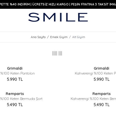
PETTE %40 iNDİRİM | ÜCRETSİZ HIZLI KARGO | PEŞİN FİYATINA 3 TAKSİT İMK
Ana Sayfa
/
Erkek Giyim
/
Alt Giyim
Sepette %40 İndirim
Sepette %40 İndirim
Grimaldi
Grimaldi
Yeni
 %100 Keten Pantolon
Kahverengi %100 Keten P
5.990
TL
5.990
TL
Sepette %40 İndirim
Sepette %40 İndirim
Remparts
Remparts
Yeni
t %100 Keten Bermuda Şort
Kahverengi %100 Keten Ber
5.490
TL
5.490
TL
Sepette %40 İndirim
Sepette %40 İndirim