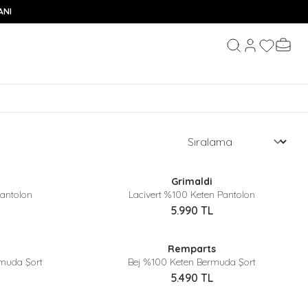
ANI
Hesabım
Favorileri
Sepeti
Ara
Sepette %40 İndirim
Grimaldi
Yeni
antolon
Lacivert %100 Keten Pantolon
5.990
TL
Sepette %40 İndirim
Remparts
Yeni
muda Şort
Bej %100 Keten Bermuda Şort
5.490
TL
Sepette %40 İndirim