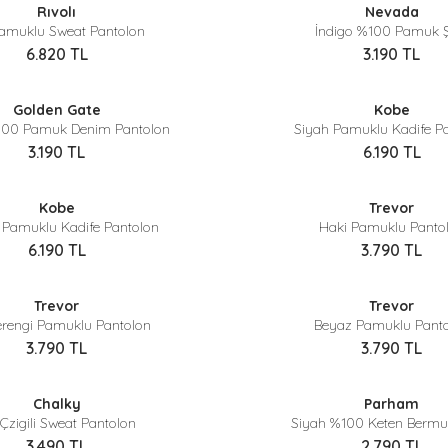
Rıvolı
Nevada
Yeni
Pamuklu Sweat Pantolon
İndigo %100 Pamuk Ş
6.820
TL
3.190
TL
Sepette %40 İndirim
Sepette %40 İndirim
Golden Gate
Kobe
100 Pamuk Denim Pantolon
Siyah Pamuklu Kadife P
3.190
TL
6.190
TL
Sepette %40 İndirim
Sepette %40 İndirim
Kobe
Trevor
Yeni
t Pamuklu Kadife Pantolon
Haki Pamuklu Panto
6.190
TL
3.790
TL
Sepette %40 İndirim
Sepette %40 İndirim
Trevor
Trevor
rengi Pamuklu Pantolon
Beyaz Pamuklu Pant
3.790
TL
3.790
TL
Sepette %40 İndirim
Sepette %40 İndirim
Chalky
Parham
Yeni
 Çzigili Sweat Pantolon
Siyah %100 Keten Bermu
3.490
TL
2.790
TL