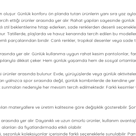
 oluşur. Günlük konforu ön planda tutan ürünlerin yanı sıra yaz ayları
 tercih ettiği ürünler arasında yer alır. Rahat yapıları sayesinde gün
lı stil beklentilerine hitap ederken, sade renklerden desenli seçenekl
 Tatillerde, plajlarda ve havuz kenarında tercih edilen bu modeller, ha
emli parçalarından biridir. Canlı renkler, tropikal desenler veya sa
arasında yer alır. Günlük kullanıma uygun rahat kesim pantolonlar, fa
yapılarıyla dikkat çeker. Hem günlük yaşamda hem de sosyal ortamlar
tiği ürünler arasında bulunur. Evde, yürüyüşlerde veya günlük aktivite
rı yalnızca spor sırasında değil, günlük kombinlerde de kendine yer
ık sunmaları nedeniyle her mevsim tercih edilmektedir. Farklı kesimler
nılan materyallere ve üretim kalitesine göre değişiklik gösterebilir. Şo
 arasında yer alır. Dayanıklı ve uzun ömürlü ürünler, kullanım avantajla
alanları da fiyatlandırmada etkili olabilir.
i, sezonluk koleksiyonlar içerisinde farklı seçeneklerle sunulabilir. 