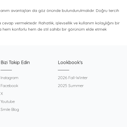
llanım avantajları da göz önünde bulundurulmalıdır. Doğru tercih
evap vermektedir. Rahatlık, işlevsellik ve kullanım kolaylığını bir
a hem konforlu hem de stil sahibi bir görünüm elde etmek
Bizi Takip Edin
Lookbook's
Instagram
2026 Fall-Winter
Facebook
2025 Summer
X
Youtube
Smile Blog