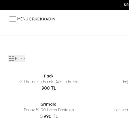
SE
MENÜ
ERKEK
KADIN
Filtre
Sepette %40 İndirim
Pack
Yeni
Yeni
Gri Pamuklu Esnek Dokulu Boxer
Bej
900
TL
Sepette %40 İndirim
Grimaldi
Yeni
Yeni
Beyaz %100 Keten Pantolon
Laciver
5.990
TL
Sepette %40 İndirim