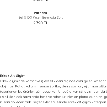
Sepette %40 İndirim
Parham
Yeni
Yeni
Bej %100 Keten Bermuda Şort
2.790
TL
Erkek Alt Giyim
Erkek giyiminde konfor ve işlevsellik denildiğinde akla gelen kategoril
oluşmaz. Rahat kullanım sunan şortlar, deniz şortları, eşofman altla
tasarlanan bu ürünler, gün boyu konfor sağlarken stil açısından da öne
Özellikle sıcak havalarda hafif ve rahat ürünler ön plana çıkarken, 
kullanılabilecek farklı seçenekler sayesinde erkek alt giyim kategoris