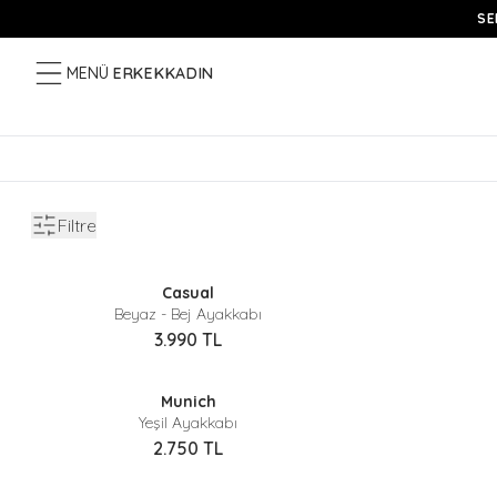
SE
MENÜ
ERKEK
KADIN
Filtre
Sepette %40 İndirim
Casual
Beyaz - Bej Ayakkabı
3.990
TL
Sepette %40 İndirim
Munich
Yeşil Ayakkabı
2.750
TL