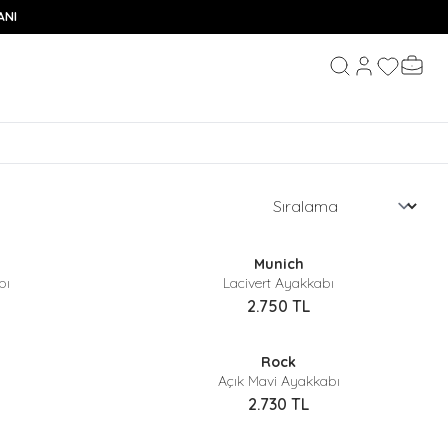
ANI
Hesabım
Favorileri
Sepeti
Ara
Sepette %40 İndirim
Munich
bı
Lacivert Ayakkabı
2.750
TL
Sepette %40 İndirim
Rock
Açık Mavi Ayakkabı
2.730
TL