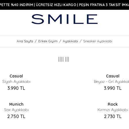
PETTE %40 iNDİRİM | ÜCRETSİZ HIZLI KARGO | PEŞİN FİYATINA 3 TAKSİT İMK
Ana Sayfa
/
Erkek Giyim
/
Ayakkabı
/
Sneaker Ayakkabı
Sepette %40 İndirim
Sepette %40 İndirim
Casual
Casual
Siyah Ayakkabı
Beyaz - Gri Ayakka
3.990
TL
3.990
TL
Sepette %40 İndirim
Sepette %40 İndirim
Munich
Rock
Sax Ayakkabı
Kırmızı Ayakkabı
2.750
TL
2.730
TL