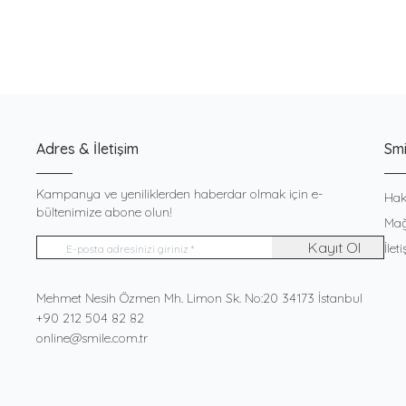
Adres & İletişim
Smi
Kampanya ve yeniliklerden haberdar olmak için e-
Hak
bültenimize abone olun!
Mağ
Kayıt Ol
İlet
Adres
Mehmet Nesih Özmen Mh. Limon Sk. No:20 34173 İstanbul
Telefon
+90 212 504 82 82
E-Posta
online@smile.com.tr