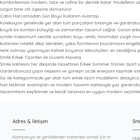
kombinlerinize modern, taze ve rafine bir derinlik katar. Modellerin ü
özgün birer stil ögesine dönüştürür.
Çaba Harcamadan Gün Boyu Kullanım Avantajı
Koleksiyon genelinde yer alan tüm parçaların birbiriyle ve gardırob
büyük bir kombin kolaylığı ve zamandan tasarruf sağlar. Günün erken s
içinde maksimum serinlik sunarken; koyu renkli, minimalist çizgili m
kullanılan nitelikli dikiş teknikleri, yaka formlarının bozulmasını 
renk solması yapmayan kaliteli boyama teknolojileri, en sevdiğiniz pa
Smile Erkek Tişörtleri ile Güvenli Alışveriş
Smile kalitesini her dikişinde hissettiren Erkek Summer Stories tişört 
Gardırobunuza yazın neşesini ve güneşin sıcak enerjisini taşımak istiy
Siz de kategorimizde yer alan tüm erkek tişört modellerini detaylıca inc
hızlı teslimat avantajları ve modern tasarım kalitesiyle yaz gardırob
tasarımlarını keşfetmek ve kendi tarzınıza en uygun modern seçimleri
Adres & İletişim
Smi
Kampanya ve yeniliklerden haberdar olmak için e-
Hak