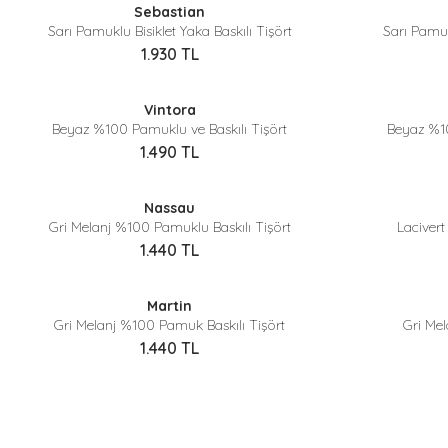
Sebastian
Yeni
Yeni
Sarı Pamuklu Bisiklet Yaka Baskılı Tişört
Sarı Pamukl
1.930
TL
Sepette %40 İndirim
Vintora
Beyaz %100 Pamuklu ve Baskılı Tişört
Beyaz %10
1.490
TL
Sepette %40 İndirim
Nassau
Gri Melanj %100 Pamuklu Baskılı Tişört
Lacivert
1.440
TL
Sepette %40 İndirim
Martin
Yeni
Gri Melanj %100 Pamuk Baskılı Tişört
Gri Mel
1.440
TL