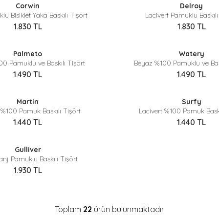
Corwin
Delroy
Yeni
u Bisiklet Yaka Baskılı Tişört
Lacivert Pamuklu Baskılı
1.830
TL
1.830
TL
Sepette %40 İndirim
Sepette %40 İndirim
Palmeto
Watery
0 Pamuklu ve Baskılı Tişört
Beyaz %100 Pamuklu ve Bask
1.490
TL
1.490
TL
Sepette %40 İndirim
Sepette %40 İndirim
Martin
Surfy
 %100 Pamuk Baskılı Tişört
Lacivert %100 Pamuk Baskı
1.440
TL
1.440
TL
Sepette %40 İndirim
Gulliver
anj Pamuklu Baskılı Tişört
1.930
TL
Toplam
22
ürün bulunmaktadır.