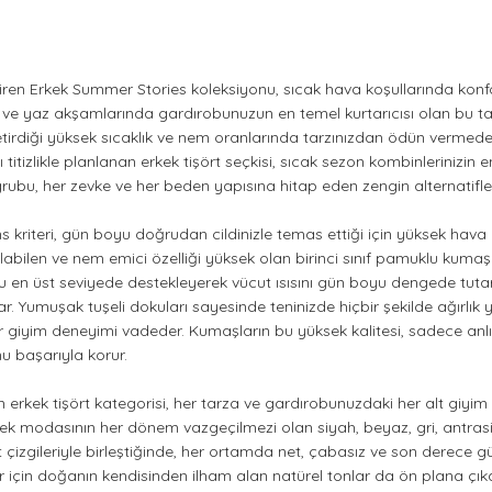
iren Erkek Summer Stories koleksiyonu, sıcak hava koşullarında konfo
ve yaz akşamlarında gardırobunuzun en temel kurtarıcısı olan bu tasa
etirdiği yüksek sıcaklık ve nem oranlarında tarzınızdan ödün vermeden 
itizlikle planlanan erkek tişört seçkisi, sıcak sezon kombinlerinizin 
bu, her zevke ve her beden yapısına hitap eden zengin alternatiflerl
 kriteri, gün boyu doğrudan cildinizle temas ettiği için yüksek ha
bilen ve nem emici özelliği yüksek olan birinci sınıf pamuklu kumaşlar v
nu en üst seviyede destekleyerek vücut ısısını gün boyu dengede tutar
ğlar. Yumuşak tuşeli dokuları sayesinde teninizde hiçbir şekilde ağı
 bir giyim deneyimi vadeder. Kumaşların bu yüksek kalitesi, sadece 
u başarıyla korur.
an erkek tişört kategorisi, her tarza ve gardırobunuzdaki her alt giy
modasının her dönem vazgeçilmezi olan siyah, beyaz, gri, antrasit v
st çizgileriyle birleştiğinde, her ortamda net, çabasız ve son derece g
için doğanın kendisinden ilham alan natürel tonlar da ön plana çıkar. 