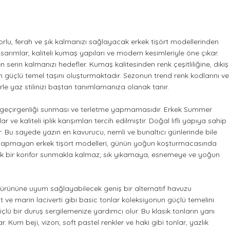
rlu, ferah ve şık kalmanızı sağlayacak erkek tişört modellerinden
rımlar, kaliteli kumaş yapıları ve modern kesimleriyle öne çıkar.
serin kalmanızı hedefler. Kumaş kalitesinden renk çeşitliliğine, dikiş
en güçlü temel taşını oluşturmaktadır. Sezonun trend renk kodlarını ve
e yaz stilinizi baştan tanımlamanıza olanak tanır.
va geçirgenliği sunması ve terletme yapmamasıdır. Erkek Summer
e kaliteli iplik karışımları tercih edilmiştir. Doğal lifli yapıya sahip
. Bu sayede yazın en kavurucu, nemli ve bunaltıcı günlerinde bile
rlık yapmayan erkek tişört modelleri, günün yoğun koşturmacasında
anlık bir konfor sunmakla kalmaz; sık yıkamaya, esnemeye ve yoğun
im ürününe uyum sağlayabilecek geniş bir alternatif havuzu
e marin laciverti gibi basic tonlar koleksiyonun güçlü temelini
üçlü bir duruş sergilemenize yardımcı olur. Bu klasik tonların yanı
Kum beji, vizon, soft pastel renkler ve haki gibi tonlar, yazlık