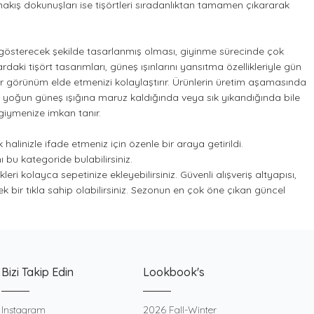
 nakış dokunuşları ise tişörtleri sıradanlıktan tamamen çıkararak
 gösterecek şekilde tasarlanmış olması, giyinme sürecinde çok
aki tişört tasarımları, güneş ışınlarını yansıtma özellikleriyle gün
bir görünüm elde etmenizi kolaylaştırır. Ürünlerin üretim aşamasında
an yoğun güneş ışığına maruz kaldığında veya sık yıkandığında bile
 giymenize imkan tanır.
halinizle ifade etmeniz için özenle bir araya getirildi.
 bu kategoride bulabilirsiniz.
eri kolayca sepetinize ekleyebilirsiniz. Güvenli alışveriş altyapısı,
 bir tıkla sahip olabilirsiniz. Sezonun en çok öne çıkan güncel
Bizi Takip Edin
Lookbook's
Instagram
2026 Fall-Winter