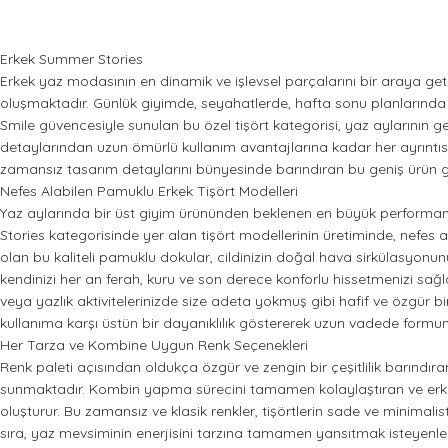
Erkek Summer Stories
Erkek yaz modasının en dinamik ve işlevsel parçalarını bir araya get
oluşmaktadır. Günlük giyimde, seyahatlerde, hafta sonu planlarında 
Smile güvencesiyle sunulan bu özel tişört kategorisi, yaz aylarının g
detaylarından uzun ömürlü kullanım avantajlarına kadar her ayrıntısı t
zamansız tasarım detaylarını bünyesinde barındıran bu geniş ürün gru
Nefes Alabilen Pamuklu Erkek Tişört Modelleri
Yaz aylarında bir üst giyim ürününden beklenen en büyük performans
Stories kategorisinde yer alan tişört modellerinin üretiminde, nefes ala
olan bu kaliteli pamuklu dokular, cildinizin doğal hava sirkülasyonu
kendinizi her an ferah, kuru ve son derece konforlu hissetmenizi sa
veya yazlık aktivitelerinizde size adeta yokmuş gibi hafif ve özgür
kullanıma karşı üstün bir dayanıklılık göstererek uzun vadede formun
Her Tarza ve Kombine Uygun Renk Seçenekleri
Renk paleti açısından oldukça özgür ve zengin bir çeşitlilik barındır
sunmaktadır. Kombin yapma sürecini tamamen kolaylaştıran ve erkek 
oluşturur. Bu zamansız ve klasik renkler, tişörtlerin sade ve minimali
sıra, yaz mevsiminin enerjisini tarzına tamamen yansıtmak isteyenler 