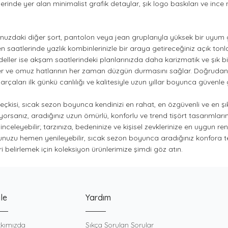
zerinde yer alan minimalist grafik detaylar, şık logo baskıları ve ince
unuzdaki diğer şort, pantolon veya jean gruplarıyla yüksek bir uyum
aatlerinde yazlık kombinlerinizle bir araya getireceğiniz açık tonlard
odeller ise akşam saatlerindeki planlarınızda daha karizmatik ve şık 
engeller ve omuz hatlarının her zaman düzgün durmasını sağlar. Doğrud
rçaları ilk günkü canlılığı ve kalitesiyle uzun yıllar boyunca güvenle
seçkisi, sıcak sezon boyunca kendinizi en rahat, en özgüvenli ve en şık 
orsanız, aradığınız uzun ömürlü, konforlu ve trend tişört tasarımlarını
eleyebilir; tarzınıza, bedeninize ve kişisel zevklerinize en uygun renkl
unuzu hemen yenileyebilir, sıcak sezon boyunca aradığınız konfora tek
 belirlemek için koleksiyon ürünlerimize şimdi göz atın.
le
Yardım
kımızda
Sıkça Sorulan Sorular