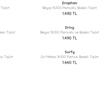
Drophan
 Tişört
Beyaz %100 Pamuklu Baskılı Tişört
1.490
TL
Sepette %40 İndirim
Drivy
ılı Tişört
Beyaz %100 Pamuklu ve Baskılı Tişört
1.490
TL
Sepette %40 İndirim
Surfy
lı Tişört
Gri Melanj %100 Pamuk Baskılı Tişört
1.440
TL