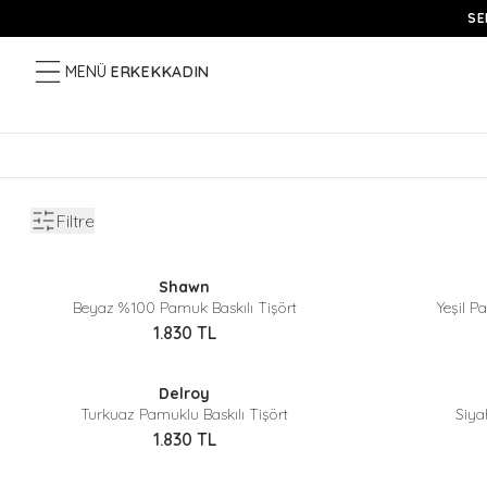
SE
MENÜ
ERKEK
KADIN
Filtre
Sepette %40 İndirim
Shawn
Yeni
Yeni
Beyaz %100 Pamuk Baskılı Tişört
Yeşil P
1.830
TL
Sepette %40 İndirim
Delroy
Yeni
Turkuaz Pamuklu Baskılı Tişört
Siya
1.830
TL
Sepette %40 İndirim