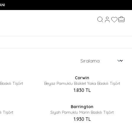
ANI
Hesabım
Favorileri
Sepeti
Ara
Sepette %40 İndirim
Corwin
Yeni
Baskılı Tişört
Beyaz Pamuklu Bisiklet Yaka Baskılı Tişört
1.830
TL
Sepette %40 İndirim
Barrington
Yeni
 Tişört
Siyah Pamuklu Marin Baskılı Tişört
1.930
TL
Sepette %40 İndirim