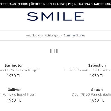
PETTE %40 iNDİRİM | ÜCRETSİZ HIZLI KARGO | PEŞİN FİYATINA 3 TAKSİT İMK
Ana Sayfa
/
Koleksiyon
/
Summer Stories
Sepette %40 İndirim
Sepette %40 İndirim
Barrington
Sebastian
Yeni
amuklu Marin Baskılı Tişört
Lacivert Pamuklu Bisiklet Yaka 
1.930
TL
1.930
TL
Sepette %40 İndirim
Sepette %40 İndirim
Gulliver
Shawn
Yeni
h Pamuklu BaskılıTişört
Siyah %100 Pamuk Baskılı
1.930
TL
1.830
TL
Sepette %40 İndirim
Sepette %40 İndirim