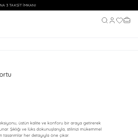
INA 3 TAKSİT İMKANI
Hesabım
Favorileri
Sepeti
Ara
ortu
ksiyonu, üstün kalite ve konforu bir araya getirerek
unar. Şıklığı ve lüks dokunuşlarıyla, stilinizi mükemmel
 tasarımlar her detayıyla öne çıkar.