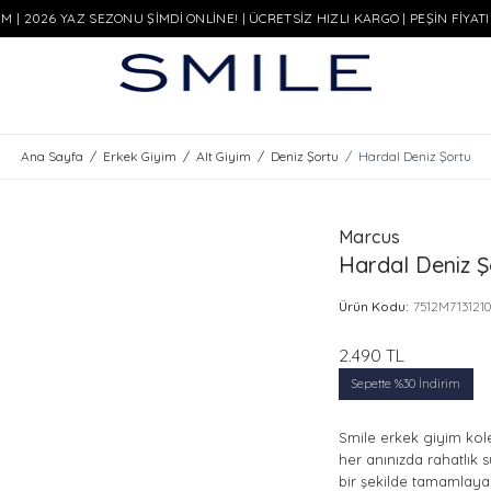
M | 2026 YAZ SEZONU ŞİMDİ ONLİNE! | ÜCRETSİZ HIZLI KARGO | PEŞİN FİYAT
Ana Sayfa
/
Erkek Giyim
/
Alt Giyim
/
Deniz Şortu
/
Hardal Deniz Şortu
Marcus
Hardal Deniz Ş
Ürün Kodu:
7512M7131210
2.490
TL
Sepette %30 İndirim
Smile erkek giyim kole
her anınızda rahatlık s
bir şekilde tamamlayan