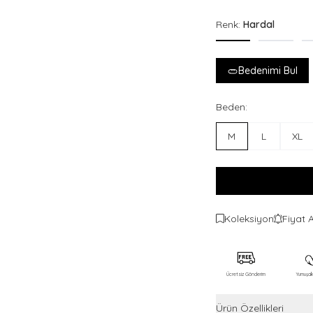
Renk:
Hardal
Bedenimi Bul
Beden:
M
L
XL
Koleksiyon
Fiyat 
Ücretsiz Gönderim
Yumuşa
Ürün Özellikleri