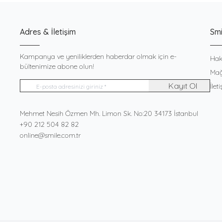
Adres & İletişim
Smi
Kampanya ve yeniliklerden haberdar olmak için e-
Hak
bültenimize abone olun!
Mağ
Kayıt Ol
İlet
Adres
Mehmet Nesih Özmen Mh. Limon Sk. No:20 34173 İstanbul
Telefon
+90 212 504 82 82
E-Posta
online@smile.com.tr