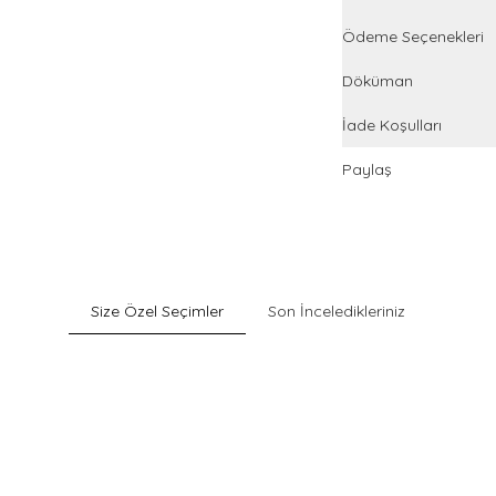
Ödeme Seçenekleri
Döküman
İade Koşulları
Paylaş
Size Özel Seçimler
Son İnceledikleriniz
Sepette %30 İndirim
Pack
Gri Pamuklu Esnek Dokulu Boxer
900
TL