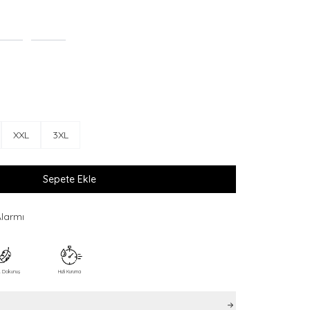
XXL
3XL
Sepete Ekle
Alarmı
k Dokunuş
Hızlı Kuruma