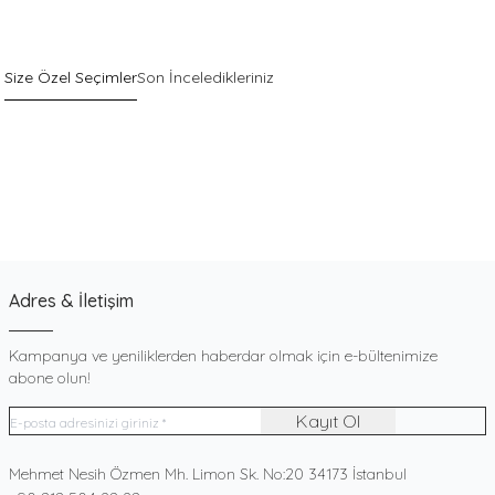
Size Özel Seçimler
Son İnceledikleriniz
Sepette %40 İndirim
Yeni
Pack
Gri Pamuklu Esnek Dokulu Boxer
900
TL
Adres & İletişim
Kampanya ve yeniliklerden haberdar olmak için e-bültenimize
abone olun!
Kayıt Ol
Adres
Mehmet Nesih Özmen Mh. Limon Sk. No:20 34173 İstanbul