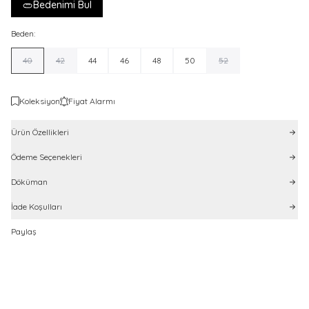
Bedenimi Bul
Beden:
40
42
44
46
48
50
52
Koleksiyon
Fiyat Alarmı
Ürün Özellikleri
Ödeme Seçenekleri
Döküman
İade Koşulları
Paylaş