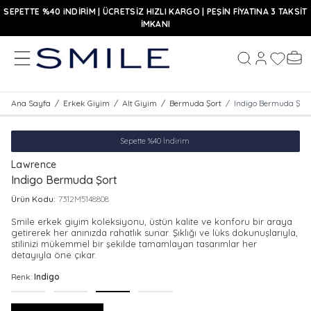
SEPETTE %40 iNDİRİM | ÜCRETSİZ HIZLI KARGO | PEŞİN FİYATINA 3 TAKSİT
İMKANI
MENÜ
Hesabım
Favoriler
Sepe
Ara
Ana Sayfa
/
Erkek Giyim
/
Alt Giyim
/
Bermuda Şort
/
Indigo Bermuda Şort
Sepette %40 İndirim
Lawrence
Indigo Bermuda Şort
Ürün Kodu:
7312M5148808
Smile erkek giyim koleksiyonu, üstün kalite ve konforu bir araya
getirerek her anınızda rahatlık sunar. Şıklığı ve lüks dokunuşlarıyla,
stilinizi mükemmel bir şekilde tamamlayan tasarımlar her
detayıyla öne çıkar.
Renk:
Indigo