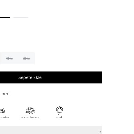
XXL
3XL
Sepete Ekle
Alarmı
z Gönderim
Nefes Alabilir Kumaş
Pamuk