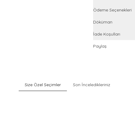
Ödeme Seçenekleri
Döküman
İade Koşulları
Paylaş
Size Özel Seçimler
Son İnceledikleriniz
Sepette %40 İndirim
Pack
Gri Pamuklu Esnek Dokulu Boxer
900
TL