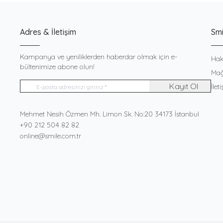
Adres & İletişim
Smi
Kampanya ve yeniliklerden haberdar olmak için e-
Hak
bültenimize abone olun!
Mağ
Kayıt Ol
İlet
Adres
Mehmet Nesih Özmen Mh. Limon Sk. No:20 34173 İstanbul
Telefon
+90 212 504 82 82
E-Posta
online@smile.com.tr