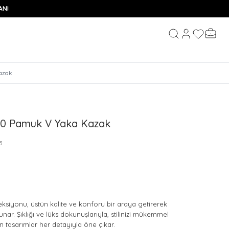
ANI
Hesabım
Favorileri
Sepeti
Ara
azak
00 Pamuk V Yaka Kazak
3
ksiyonu, üstün kalite ve konforu bir araya getirerek
unar. Şıklığı ve lüks dokunuşlarıyla, stilinizi mükemmel
 tasarımlar her detayıyla öne çıkar.