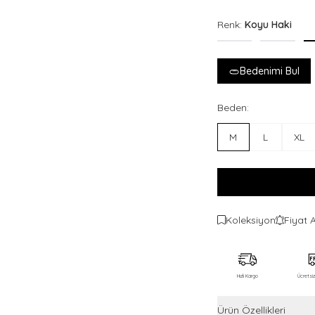
Renk:
Koyu Haki
Bedenimi Bul
Beden:
M
L
XL
Koleksiyon
Fiyat 
Hızlı Kargo
Ücretsi
Ürün Özellikleri