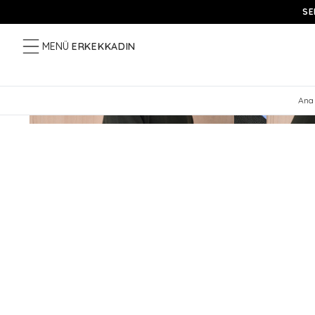
SE
MENÜ
ERKEK
KADIN
Ana