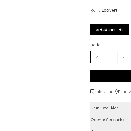
Renk:
Lacivert
Bedenimi Bul
Beden:
M
L
XL
Koleksiyon
Fiyat 
Ürün Özellikleri
Ödeme Seçenekleri