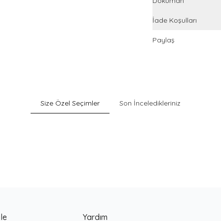
Döküman
İade Koşulları
Paylaş
Size Özel Seçimler
Son İnceledikleriniz
Sepette %40 İndirim
Pack
Gri Pamuklu Esnek Dokulu Boxer
900
TL
le
Yardım