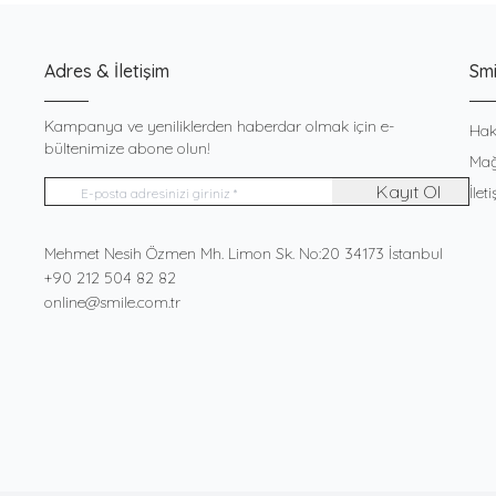
Adres & İletişim
Smi
Kampanya ve yeniliklerden haberdar olmak için e-
Hak
bültenimize abone olun!
Mağ
Kayıt Ol
İlet
Adres
Mehmet Nesih Özmen Mh. Limon Sk. No:20 34173 İstanbul
Telefon
+90 212 504 82 82
E-Posta
online@smile.com.tr