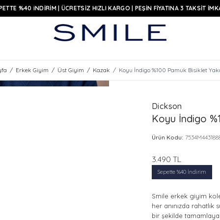
PETTE %40 iNDİRİM | ÜCRETSİZ HIZLI KARGO | PEŞİN FİYATINA 3 TAKSİT İMK
yfa
/
Erkek Giyim
/
Üst Giyim
/
Kazak
/
Koyu İndigo %100 Pamuk Bisiklet Ya
Dickson
Koyu İndigo %
Ürün Kodu:
7534M443188
3.490
TL
Sepette %40 İndirim
Smile erkek giyim kole
her anınızda rahatlık s
bir şekilde tamamlayan