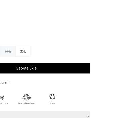
XXL
3XL
Sepete Ekle
Alarmı
z Gönderim
Nefes Alabilir Kumaş
Pamuk