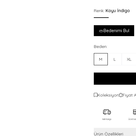
Renk:
Koyu İndigo
Bedenimi Bul
Beden:
M
L
XL
Koleksiyon
Fiyat 
Hızlı Kargo
Ücretsi
Ürün Özellikleri