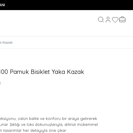
ANI
Hesabım
Favorileri
Sepeti
Ara
ka Kazak
100 Pamuk Bisiklet Yaka Kazak
8
ksiyonu, üstün kalite ve konforu bir araya getirerek
unar. Şıklığı ve lüks dokunuşlarıyla, stilinizi mükemmel
 tasarımlar her detayıyla öne çıkar.