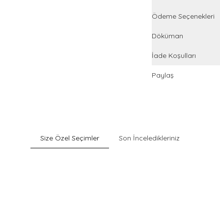
Ödeme Seçenekleri
Döküman
İade Koşulları
Paylaş
Size Özel Seçimler
Son İnceledikleriniz
Sepette %40 İndirim
Pack
Gri Pamuklu Esnek Dokulu Boxer
900
TL