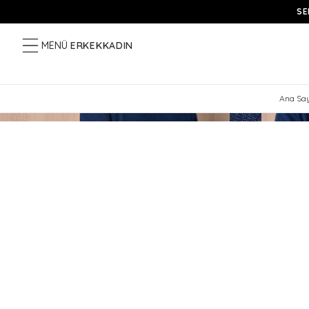
SE
MENÜ
ERKEK
KADIN
Ana Sa