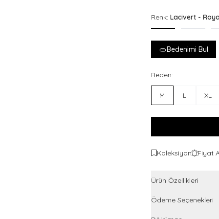
Renk:
Lacivert - Roya
Bedenimi Bul
Beden:
M
L
XL
Koleksiyon
Fiyat 
Ürün Özellikleri
Ödeme Seçenekleri