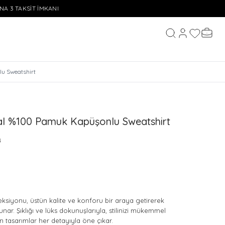
INA 3 TAKSİT İMKANI
Hesabım
Favorileri
Sepeti
Ara
lu Sweatshirt
yal %100 Pamuk Kapüşonlu Sweatshirt
4
ksiyonu, üstün kalite ve konforu bir araya getirerek
unar. Şıklığı ve lüks dokunuşlarıyla, stilinizi mükemmel
 tasarımlar her detayıyla öne çıkar.