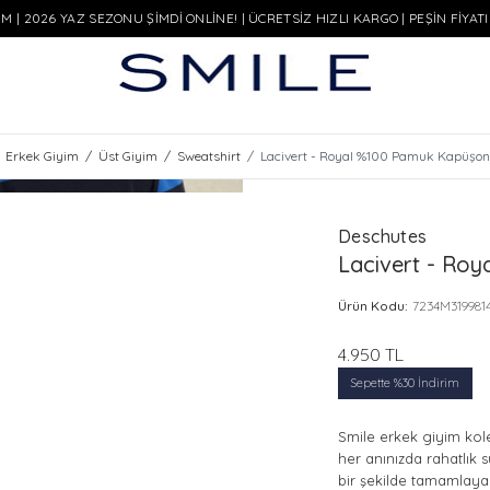
M | 2026 YAZ SEZONU ŞİMDİ ONLİNE! | ÜCRETSİZ HIZLI KARGO | PEŞİN FİYAT
Erkek Giyim
/
Üst Giyim
/
Sweatshirt
/
Lacivert - Royal %100 Pamuk Kapüşon
Deschutes
Lacivert - Ro
Ürün Kodu:
7234M319981
4.950
TL
Sepette %30 İndirim
Smile erkek giyim kole
her anınızda rahatlık s
bir şekilde tamamlayan