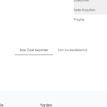
Döküman
İade Koşulları
Paylaş
Size Özel Seçimler
Son İnceledikleriniz
Sepette %30 İndirim
Pack
Gri Pamuklu Esnek Dokulu Boxer
900
TL
le
Yardım