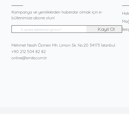
Kampanya ve yeniliklerden haberdar olmak için e-
Hak
bültenimize abone olun!
Mağ
Kayıt Ol
İlet
Adres
Mehmet Nesih Özmen Mh. Limon Sk. No:20 34173 İstanbul
Telefon
+90 212 504 82 82
E-Posta
online@smile.com.tr