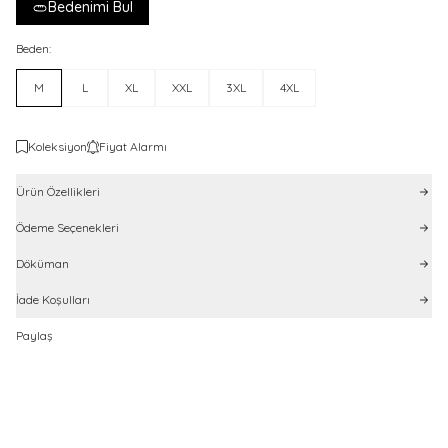
Bedenimi Bul
Beden:
M
L
XL
XXL
3XL
4XL
Koleksiyon
Fiyat Alarmı
Ürün Özellikleri
Ödeme Seçenekleri
Döküman
İade Koşulları
Paylaş