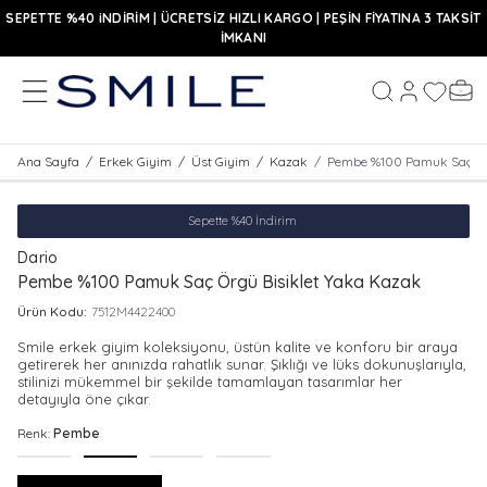
SEPETTE %40 iNDİRİM | ÜCRETSİZ HIZLI KARGO | PEŞİN FİYATINA 3 TAKSİT
İMKANI
MENÜ
Hesabım
Favoriler
Sepe
Ara
Ana Sayfa
/
Erkek Giyim
/
Üst Giyim
/
Kazak
/
Pembe %100 Pamuk Saç Örg
Sepette %40 İndirim
Dario
Pembe %100 Pamuk Saç Örgü Bisiklet Yaka Kazak
Ürün Kodu:
7512M4422400
Smile erkek giyim koleksiyonu, üstün kalite ve konforu bir araya
getirerek her anınızda rahatlık sunar. Şıklığı ve lüks dokunuşlarıyla,
stilinizi mükemmel bir şekilde tamamlayan tasarımlar her
detayıyla öne çıkar.
Renk:
Pembe