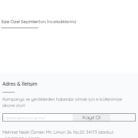
Size Özel Seçimler
Son İnceledikleriniz
Sepette %40 İndirim
Yeni
Pack
Gri Pamuklu Esnek Dokulu Boxer
900
TL
Adres & İletişim
Kampanya ve yeniliklerden haberdar olmak için e-bültenimize
abone olun!
Kayıt Ol
Adres
Mehmet Nesih Özmen Mh. Limon Sk. No:20 34173 İstanbul