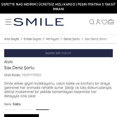
SEPETTE %40 iNDİRİM | ÜCRETSİZ HIZLI KARGO | PEŞİN FİYATINA 3 TAKSİT
İMKANI
MENÜ
Hesabım
Favoriler
Sepe
Ara
Ana Sayfa
/
Erkek Giyim
/
Alt Giyim
/
Deniz Şortu
/
Sax Deniz Şortu
Sepette %40 İndirim
Alohi
Sax Deniz Şortu
Ürün Kodu:
7412M7115303
Smile erkek giyim koleksiyonu, üstün kalite ve konforu bir araya
getirerek her anınızda rahatlık sunar. Şıklığı ve lüks dokunuşlarıyla,
stilinizi mükemmel bir şekilde tamamlayan tasarımlar her
detayıyla öne çıkar.
Renk:
Saks