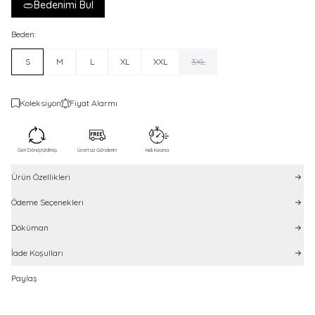
Bedenimi Bul
Beden:
S
M
L
XL
XXL
3XL
Koleksiyon
Fiyat Alarmı
Geri Dönüştürülmüş
Ücretsiz Gönderim
Hızlı Kuruma
Ürün Özellikleri
Ödeme Seçenekleri
Döküman
İade Koşulları
Paylaş