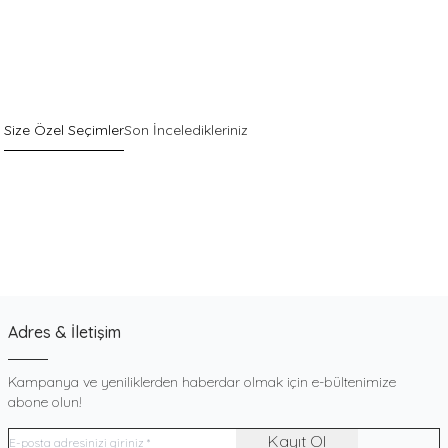
Size Özel Seçimler
Son İnceledikleriniz
Sepette %40 İndirim
Yeni
Pack
Gri Pamuklu Esnek Dokulu Boxer
900
TL
Adres & İletişim
Kampanya ve yeniliklerden haberdar olmak için e-bültenimize
abone olun!
Kayıt Ol