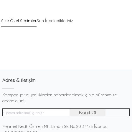
Size Özel Seçimler
Son İnceledikleriniz
Sepette %40 İndirim
Yeni
Pack
Gri Pamuklu Esnek Dokulu Boxer
900
TL
Adres & İletişim
Kampanya ve yeniliklerden haberdar olmak için e-bültenimize
abone olun!
Kayıt Ol
Adres
Mehmet Nesih Özmen Mh. Limon Sk. No:20 34173 İstanbul