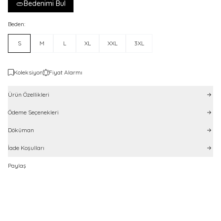
Bedenimi Bul
Beden:
S
M
L
XL
XXL
3XL
Koleksiyon
Fiyat Alarmı
Ürün Özellikleri
Ödeme Seçenekleri
Döküman
İade Koşulları
Paylaş