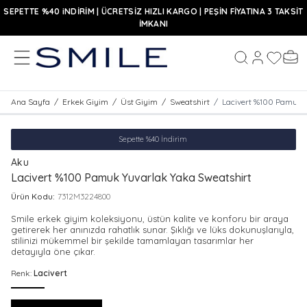
SEPETTE %40 iNDİRİM | ÜCRETSİZ HIZLI KARGO | PEŞİN FİYATINA 3 TAKSİT
İMKANI
MENÜ
Hesabım
Favoriler
Sepe
Ara
Ana Sayfa
/
Erkek Giyim
/
Üst Giyim
/
Sweatshirt
/
Lacivert %100 Pamuk 
Sepette %40 İndirim
Aku
Lacivert %100 Pamuk Yuvarlak Yaka Sweatshirt
Ürün Kodu:
7312M3224800
Smile erkek giyim koleksiyonu, üstün kalite ve konforu bir araya
getirerek her anınızda rahatlık sunar. Şıklığı ve lüks dokunuşlarıyla,
stilinizi mükemmel bir şekilde tamamlayan tasarımlar her
detayıyla öne çıkar.
Renk:
Lacivert