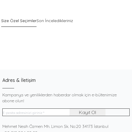
Size Özel Seçimler
Son İnceledikleriniz
Sepette %40 İndirim
Yeni
Pack
Gri Pamuklu Esnek Dokulu Boxer
900
TL
Adres & İletişim
Kampanya ve yeniliklerden haberdar olmak için e-bültenimize
abone olun!
Kayıt Ol
Adres
Mehmet Nesih Özmen Mh. Limon Sk. No:20 34173 İstanbul