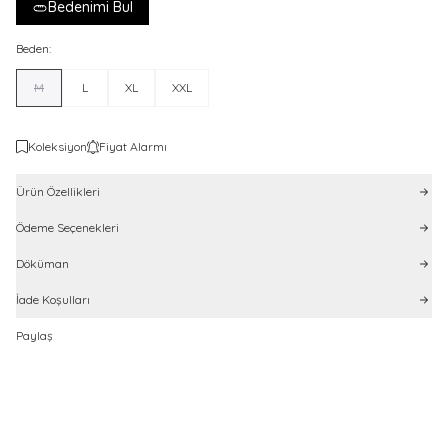
Bedenimi Bul
Beden:
M
L
XL
XXL
Koleksiyon
Fiyat Alarmı
Ürün Özellikleri
Ödeme Seçenekleri
Döküman
İade Koşulları
Paylaş