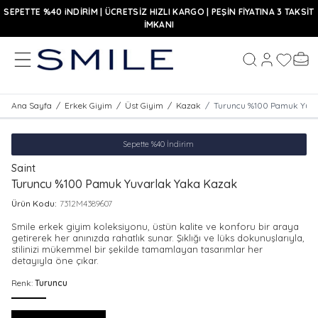
SEPETTE %40 iNDİRİM | ÜCRETSİZ HIZLI KARGO | PEŞİN FİYATINA 3 TAKSİT
İMKANI
MENÜ
Hesabım
Favoriler
Sepe
Ara
Ana Sayfa
/
Erkek Giyim
/
Üst Giyim
/
Kazak
/
Turuncu %100 Pamuk Yuva
Sepette %40 İndirim
Saint
Turuncu %100 Pamuk Yuvarlak Yaka Kazak
Ürün Kodu:
7312M4389607
Smile erkek giyim koleksiyonu, üstün kalite ve konforu bir araya
getirerek her anınızda rahatlık sunar. Şıklığı ve lüks dokunuşlarıyla,
stilinizi mükemmel bir şekilde tamamlayan tasarımlar her
detayıyla öne çıkar.
Renk:
Turuncu