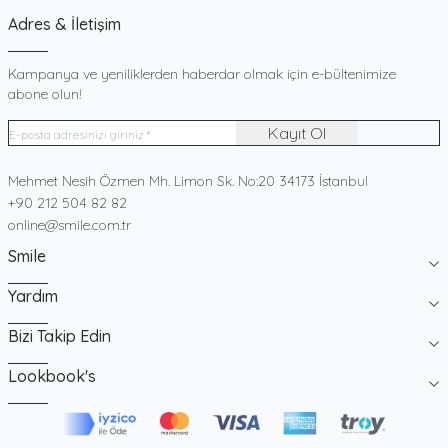
Adres & İletişim
Kampanya ve yeniliklerden haberdar olmak için e-bültenimize
abone olun!
Kayıt Ol
Adres
Mehmet Nesih Özmen Mh. Limon Sk. No:20 34173 İstanbul
Telefon
+90 212 504 82 82
E-Posta
online@smile.com.tr
Smile
Yardım
Bizi Takip Edin
Lookbook's