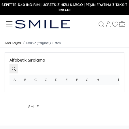
SEPETTE %40 iNDİRİM | ÜCRETSİZ HIZLI KARGO | PEŞİN FİYATINA 3 TAKSİT
İMKANI
MENÜ
Hesabım
Favoriler
Sepe
Ara
Ana Sayfa
/
Marka(Yayıncı) Listesi
Alfabetik Sıralama
A
B
C
Ç
D
E
F
G
H
I
İ
SMILE