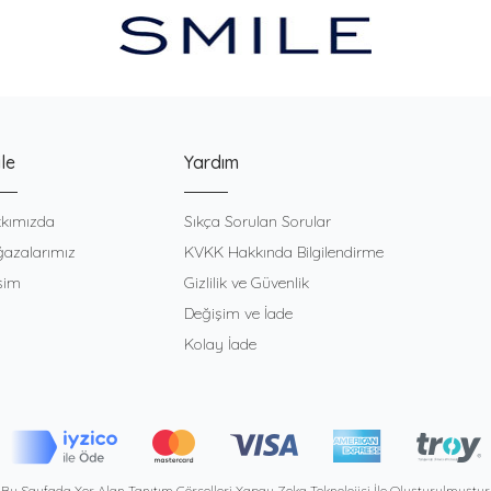
le
Yardım
kımızda
Sıkça Sorulan Sorular
azalarımız
KVKK Hakkında Bilgilendirme
işim
Gizlilik ve Güvenlik
Değişim ve İade
Kolay İade
Bu Sayfada Yer Alan Tanıtım Görselleri Yapay Zeka Teknolojisi İle Oluşturulmuştur