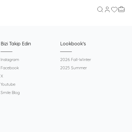
Hesabım
Favorileri
Sepeti
Ara
Bizi Takip Edin
Lookbook's
Instagram
2026 Fall-Winter
Facebook
2025 Summer
X
Youtube
Smile Blog