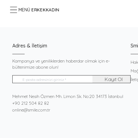
MENÜ
ERKEK
KADIN
Adres & İletişim
Smi
Kampanya ve yeniliklerden haberdar olmak için e-
Hak
bültenimize abone olun!
Mağ
Kayıt Ol
İlet
Adres
Mehmet Nesih Özmen Mh. Limon Sk. No:20 34173 İstanbul
Telefon
+90 212 504 82 82
E-Posta
online@smile.com.tr