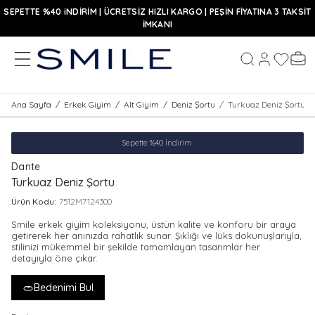
SEPETTE %40 iNDİRİM | ÜCRETSİZ HIZLI KARGO | PEŞİN FİYATINA 3 TAKSİT
İMKANI
MENÜ
Hesabım
Favoriler
Sepe
Ara
Ana Sayfa
/
Erkek Giyim
/
Alt Giyim
/
Deniz Şortu
/
Turkuaz Deniz Şortu
Sepette %40 İndirim
Dante
Turkuaz Deniz Şortu
Ürün Kodu:
7512M7124300
Smile erkek giyim koleksiyonu, üstün kalite ve konforu bir araya
getirerek her anınızda rahatlık sunar. Şıklığı ve lüks dokunuşlarıyla,
stilinizi mükemmel bir şekilde tamamlayan tasarımlar her
detayıyla öne çıkar.
Bedenimi Bul