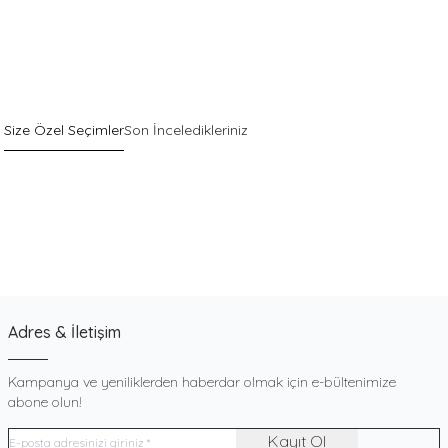
Size Özel Seçimler
Son İnceledikleriniz
Sepette %40 İndirim
Yeni
Pack
Gri Pamuklu Esnek Dokulu Boxer
900
TL
Adres & İletişim
Kampanya ve yeniliklerden haberdar olmak için e-bültenimize
abone olun!
Kayıt Ol