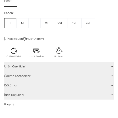
Renk:
Beden:
S
M
L
XL
XXL
3XL
4XL
Koleksiyon
Fiyat Alarmı
Geri Dönüştürülmüş
Ücretsiz Gönderim
Hızlı Kuruma
Ürün Özellikleri
Ödeme Seçenekleri
Döküman
İade Koşulları
Paylaş