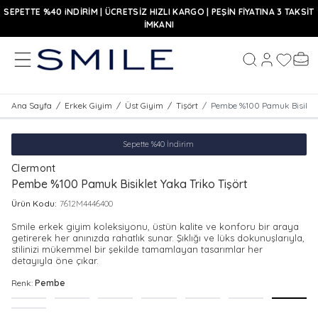
SEPETTE %40 iNDİRİM | ÜCRETSİZ HIZLI KARGO | PEŞİN FİYATINA 3 TAKSİT
İMKANI
MENÜ
Hesabım
Favoriler
Sepe
Ara
Ana Sayfa
/
Erkek Giyim
/
Üst Giyim
/
Tişört
/
Pembe %100 Pamuk Bisiklet 
Sepette %40 İndirim
Clermont
Pembe %100 Pamuk Bisiklet Yaka Triko Tişört
Ürün Kodu:
7612M4446400
Smile erkek giyim koleksiyonu, üstün kalite ve konforu bir araya
getirerek her anınızda rahatlık sunar. Şıklığı ve lüks dokunuşlarıyla,
stilinizi mükemmel bir şekilde tamamlayan tasarımlar her
detayıyla öne çıkar.
Renk:
Pembe