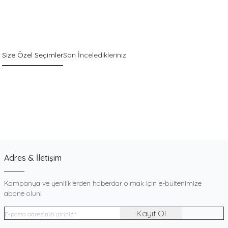
Size Özel Seçimler
Son İnceledikleriniz
Sepette %40 İndirim
Yeni
Pack
Gri Pamuklu Esnek Dokulu Boxer
900
TL
Adres & İletişim
Kampanya ve yeniliklerden haberdar olmak için e-bültenimize
abone olun!
Kayıt Ol