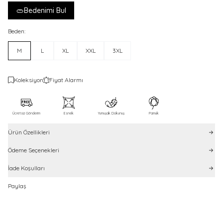
Bedenimi Bul
Beden:
M
L
XL
XXL
3XL
Koleksiyon
Fiyat Alarmı
Ücretsiz Gönderim
Esnek
Yumuşak Dokunuş
Pamuk
Ürün Özellikleri
Ödeme Seçenekleri
İade Koşulları
Paylaş