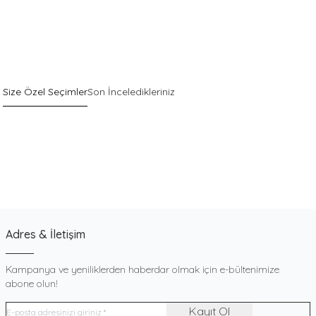
Size Özel Seçimler
Son İnceledikleriniz
Sepette %40 İndirim
Yeni
Pack
Gri Pamuklu Esnek Dokulu Boxer
900
TL
Adres & İletişim
Kampanya ve yeniliklerden haberdar olmak için e-bültenimize
abone olun!
Kayıt Ol