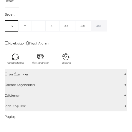
Renk:
Beden:
S
M
L
XL
XXL
3XL
4XL
Koleksiyon
Fiyat Alarmı
Geri Dönüştürülmüş
Ücretsiz Gönderim
Hızlı Kuruma
Ürün Özellikleri
Ödeme Seçenekleri
Döküman
İade Koşulları
Paylaş