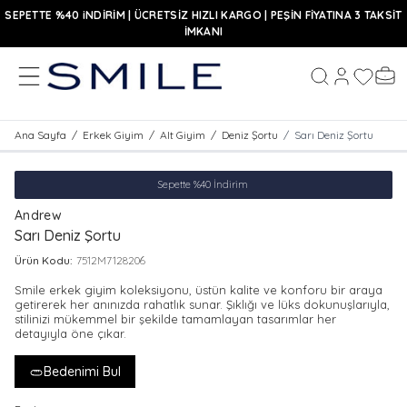
SEPETTE %40 iNDİRİM | ÜCRETSİZ HIZLI KARGO | PEŞİN FİYATINA 3 TAKSİT
İMKANI
MENÜ
Hesabım
Favoriler
Sepe
Ara
Ana Sayfa
/
Erkek Giyim
/
Alt Giyim
/
Deniz Şortu
/
Sarı Deniz Şortu
Sepette %40 İndirim
Andrew
Sarı Deniz Şortu
Ürün Kodu:
7512M7128206
Smile erkek giyim koleksiyonu, üstün kalite ve konforu bir araya
getirerek her anınızda rahatlık sunar. Şıklığı ve lüks dokunuşlarıyla,
stilinizi mükemmel bir şekilde tamamlayan tasarımlar her
detayıyla öne çıkar.
Bedenimi Bul