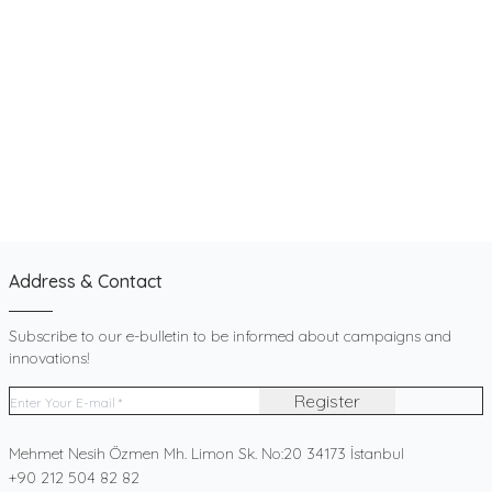
Address & Contact
Subscribe to our e-bulletin to be informed about campaigns and
innovations!
Register
Address
Mehmet Nesih Özmen Mh. Limon Sk. No:20 34173 İstanbul
Telephone
+90 212 504 82 82