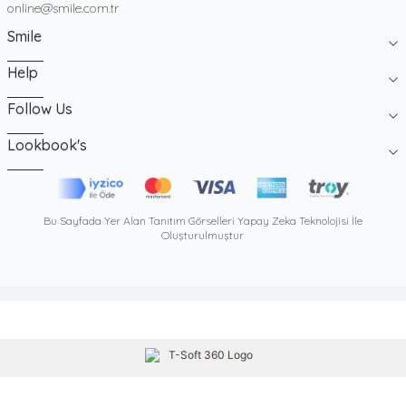
Email
online@smile.com.tr
Smile
Help
Follow Us
Lookbook's
Bu Sayfada Yer Alan Tanıtım Görselleri Yapay Zeka Teknolojisi İle
Oluşturulmuştur