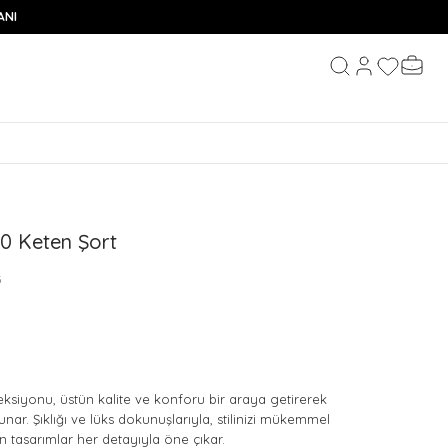
ANI
Hesabım
Favorileri
Sepeti
Ara
0 Keten Şort
3
ksiyonu, üstün kalite ve konforu bir araya getirerek
unar. Şıklığı ve lüks dokunuşlarıyla, stilinizi mükemmel
 tasarımlar her detayıyla öne çıkar.