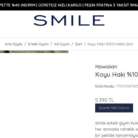
PETTE %40 iNDİRİM | ÜCRETSİZ HIZLI KARGO | PEŞİN FİYATINA 3 TAKSİT İMK
Ana Sayfa
/
Erkek Giyim
/
Alt Giyim
/
Şort
/
Koyu Haki %100 Keten Şort
Hawaiian
Koyu Haki %10
Ürün Kodu:
7112M514750
5.390
TL
Sepette %40 İndirim
Smile erkek giyim kole
her anınızda rahatlık s
bir şekilde tamamlayan