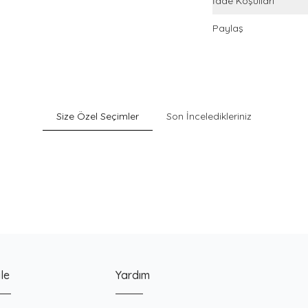
İade Koşulları
Paylaş
Size Özel Seçimler
Son İnceledikleriniz
Sepette %40 İndirim
Pack
Gri Pamuklu Esnek Dokulu Boxer
900
TL
le
Yardım