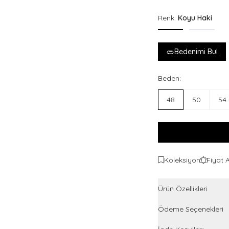
Renk:
Koyu Haki
Bedenimi Bul
Beden:
48
50
54
Koleksiyon
Fiyat 
Ürün Özellikleri
Ödeme Seçenekleri