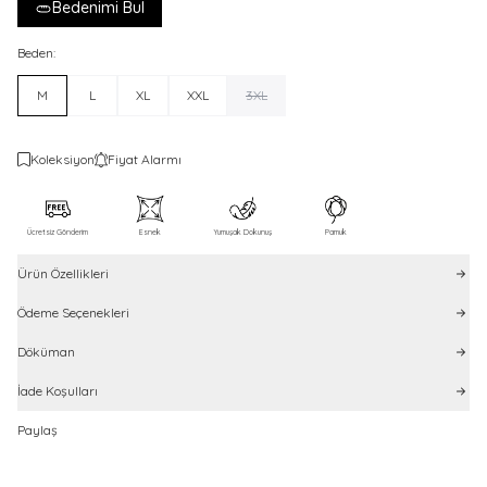
Bedenimi Bul
Beden:
M
L
XL
XXL
3XL
Koleksiyon
Fiyat Alarmı
Ücretsiz Gönderim
Esnek
Yumuşak Dokunuş
Pamuk
Ürün Özellikleri
Ödeme Seçenekleri
Döküman
İade Koşulları
Paylaş