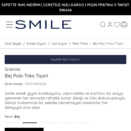
SEPETTE %40 iNDİRİM | ÜCRETSİZ HIZLI KARGO | PEŞİN FİYATINA 3 TAKSİT
İMKANI
MENÜ
Hesabım
Favoriler
Sepe
Ara
Ana Sayfa
/
Erkek Giyim
/
Üst Giyim
/
Polo Triko
/
Bej Polo Triko Tişört
Sepette %40 İndirim
Gravino
Bej Polo Triko Tişört
Ürün Kodu:
7512M4415200
Smile erkek giyim koleksiyonu, üstün kalite ve konforu bir araya
getirerek her anınızda rahatlık sunar. Şıklığı ve lüks dokunuşlarıyla,
stilinizi mükemmel bir şekilde tamamlayan tasarımlar her
detayıyla öne çıkar.
Renk:
Bej