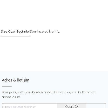
Size Özel Seçimler
Son İnceledikleriniz
Sepette %40 İndirim
Yeni
Pack
Gri Pamuklu Esnek Dokulu Boxer
900
TL
Adres & İletişim
Kampanya ve yeniliklerden haberdar olmak için e-bültenimize
abone olun!
Kayıt Ol