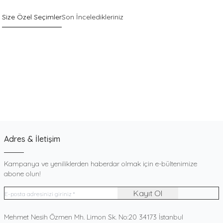
Size Özel Seçimler
Son İnceledikleriniz
Sepette %40 İndirim
Yeni
Pack
Gri Pamuklu Esnek Dokulu Boxer
900
TL
SEPETTE %40 İNDIRIM
540
TL
Adres & İletişim
Kampanya ve yeniliklerden haberdar olmak için e-bültenimize
abone olun!
Kayıt Ol
Adres
Mehmet Nesih Özmen Mh. Limon Sk. No:20 34173 İstanbul