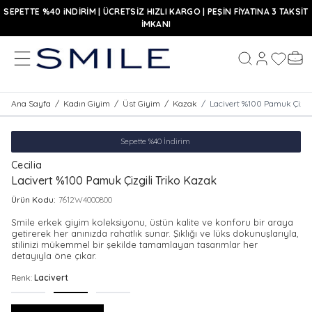
SEPETTE %40 iNDİRİM | ÜCRETSİZ HIZLI KARGO | PEŞİN FİYATINA 3 TAKSİT
İMKANI
MENÜ
Hesabım
Favoriler
Sepe
Ara
Ana Sayfa
/
Kadın Giyim
/
Üst Giyim
/
Kazak
/
Lacivert %100 Pamuk Çizgil
Sepette %40 İndirim
Cecilia
Lacivert %100 Pamuk Çizgili Triko Kazak
Ürün Kodu:
7612W4000800
Smile erkek giyim koleksiyonu, üstün kalite ve konforu bir araya
getirerek her anınızda rahatlık sunar. Şıklığı ve lüks dokunuşlarıyla,
stilinizi mükemmel bir şekilde tamamlayan tasarımlar her
detayıyla öne çıkar.
Renk:
Lacivert