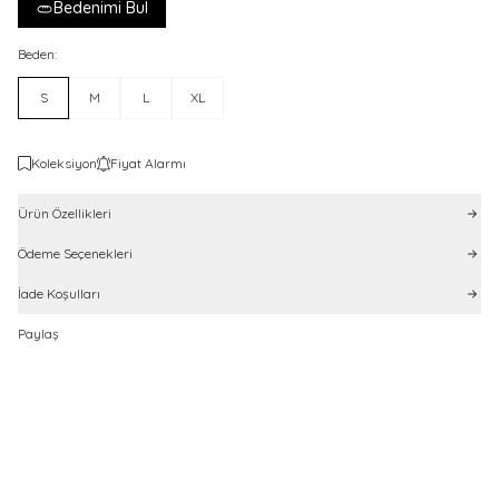
Bedenimi Bul
Beden:
S
M
L
XL
Koleksiyon
Fiyat Alarmı
Ürün Özellikleri
Ödeme Seçenekleri
İade Koşulları
Paylaş